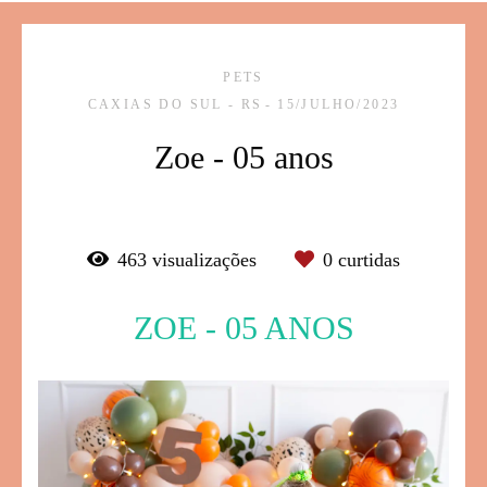
PETS
CAXIAS DO SUL - RS
15/JULHO/2023
Zoe - 05 anos
463
visualizações
0
curtidas
ZOE - 05 ANOS