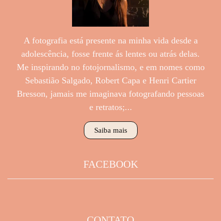
A fotografia está presente na minha vida desde a
adolescência, fosse frente ás lentes ou atrás delas.
Me inspirando no fotojornalismo, e em nomes como
Sebastião Salgado, Robert Capa e Henri Cartier
Bresson, jamais me imaginava fotografando pessoas
e retratos;...
Saiba mais
FACEBOOK
CONTATO