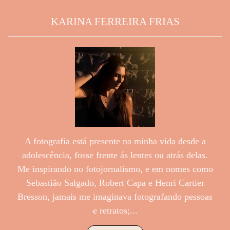
KARINA FERREIRA FRIAS
A fotografia está presente na minha vida desde a
adolescência, fosse frente ás lentes ou atrás delas.
Me inspirando no fotojornalismo, e em nomes como
Sebastião Salgado, Robert Capa e Henri Cartier
Bresson, jamais me imaginava fotografando pessoas
e retratos;...