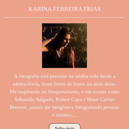
KARINA FERREIRA FRIAS
A fotografia está presente na minha vida desde a
adolescência, fosse frente ás lentes ou atrás delas.
Me inspirando no fotojornalismo, e em nomes como
Sebastião Salgado, Robert Capa e Henri Cartier
Bresson, jamais me imaginava fotografando pessoas
e retratos;...
Saiba mais