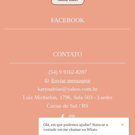
FACEBOOK
CONTATO
(54) 9 9162-8287
Enviar mensagem
karynafrias@yahoo.com.br
Luiz Michielon, 1796, Sala 503 - Lurdes
Caxias do Sul / RS
Olá, em que podemos ajudar? Sinta-se a
✕
vontade em me chamar no Whats.