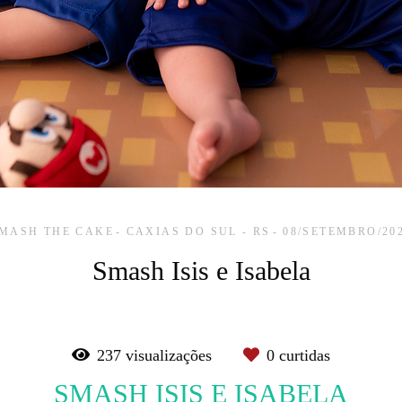
MASH THE CAKE
CAXIAS DO SUL - RS
08/SETEMBRO/20
Smash Isis e Isabela
237
visualizações
0
curtidas
SMASH ISIS E ISABELA