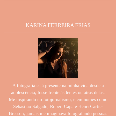
KARINA FERREIRA FRIAS
A fotografia está presente na minha vida desde a
adolescência, fosse frente ás lentes ou atrás delas.
Me inspirando no fotojornalismo, e em nomes como
Sebastião Salgado, Robert Capa e Henri Cartier
Bresson, jamais me imaginava fotografando pessoas