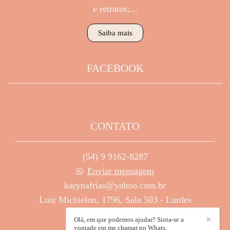
e retratos;...
Saiba mais
FACEBOOK
CONTATO
(54) 9 9162-8287
Enviar mensagem
karynafrias@yahoo.com.br
Luiz Michielon, 1796, Sala 503 - Lurdes
Caxias do Sul / RS
Olá, em que podemos ajudar? Sinta-se a
✕
vontade em me chamar no Whats.