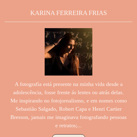
KARINA FERREIRA FRIAS
A fotografia está presente na minha vida desde a
adolescência, fosse frente ás lentes ou atrás delas.
Me inspirando no fotojornalismo, e em nomes como
Sebastião Salgado, Robert Capa e Henri Cartier
Bresson, jamais me imaginava fotografando pessoas
e retratos;...