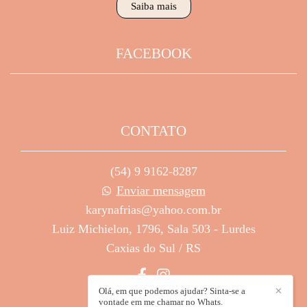
Saiba mais
FACEBOOK
CONTATO
(54) 9 9162-8287
Enviar mensagem
karynafrias@yahoo.com.br
Luiz Michielon, 1796, Sala 503 - Lurdes
Caxias do Sul / RS
Olá, em que podemos ajudar? Sinta-se a
✕
vontade em me chamar no Whats.