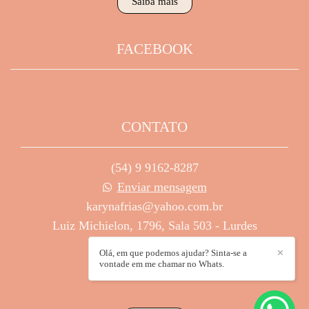
Saiba mais
FACEBOOK
CONTATO
(54) 9 9162-8287
Enviar mensagem
karynafrias@yahoo.com.br
Luiz Michielon, 1796, Sala 503 - Lurdes
Caxias do Sul / RS
Olá, em que podemos ajudar? Sinta-se a
✕
vontade em me chamar no Whats.