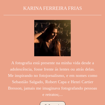
KARINA FERREIRA FRIAS
A fotografia está presente na minha vida desde a
adolescência, fosse frente ás lentes ou atrás delas.
Me inspirando no fotojornalismo, e em nomes como
Sebastião Salgado, Robert Capa e Henri Cartier
Bresson, jamais me imaginava fotografando pessoas
e retratos;...