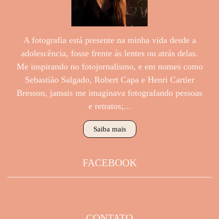
A fotografia está presente na minha vida desde a
adolescência, fosse frente ás lentes ou atrás delas.
Me inspirando no fotojornalismo, e em nomes como
Sebastião Salgado, Robert Capa e Henri Cartier
Bresson, jamais me imaginava fotografando pessoas
e retratos;...
Saiba mais
FACEBOOK
CONTATO