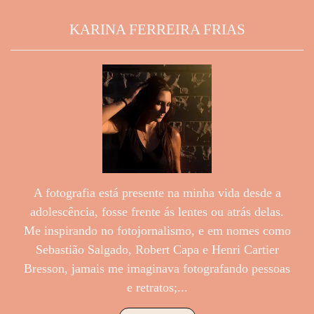
KARINA FERREIRA FRIAS
A fotografia está presente na minha vida desde a
adolescência, fosse frente ás lentes ou atrás delas.
Me inspirando no fotojornalismo, e em nomes como
Sebastião Salgado, Robert Capa e Henri Cartier
Bresson, jamais me imaginava fotografando pessoas
e retratos;...