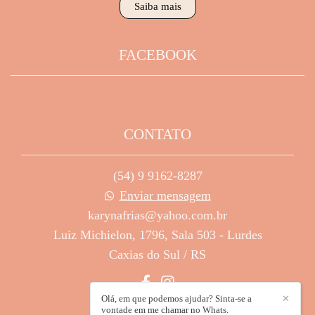
Saiba mais
FACEBOOK
CONTATO
(54) 9 9162-8287
Enviar mensagem
karynafrias@yahoo.com.br
Luiz Michielon, 1796, Sala 503 - Lurdes
Caxias do Sul / RS
Olá, em que podemos ajudar? Sinta-se a
✕
vontade em me chamar no Whats.