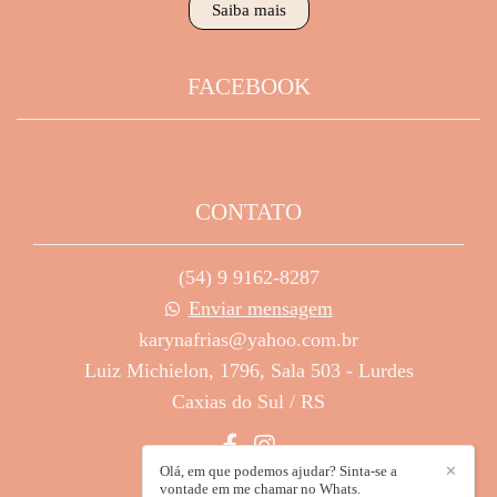
Saiba mais
FACEBOOK
CONTATO
(54) 9 9162-8287
Enviar mensagem
karynafrias@yahoo.com.br
Luiz Michielon, 1796, Sala 503 - Lurdes
Caxias do Sul / RS
Olá, em que podemos ajudar? Sinta-se a
✕
vontade em me chamar no Whats.