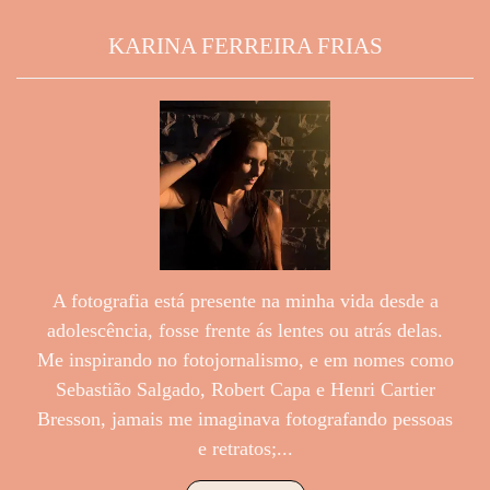
KARINA FERREIRA FRIAS
A fotografia está presente na minha vida desde a
adolescência, fosse frente ás lentes ou atrás delas.
Me inspirando no fotojornalismo, e em nomes como
Sebastião Salgado, Robert Capa e Henri Cartier
Bresson, jamais me imaginava fotografando pessoas
e retratos;...