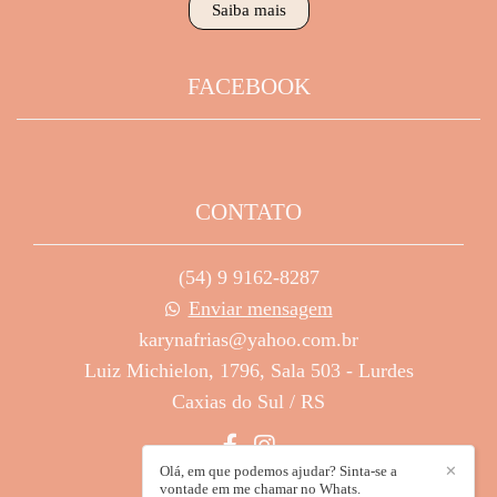
Saiba mais
FACEBOOK
CONTATO
(54) 9 9162-8287
Enviar mensagem
karynafrias@yahoo.com.br
Luiz Michielon, 1796, Sala 503 - Lurdes
Caxias do Sul / RS
Olá, em que podemos ajudar? Sinta-se a
✕
vontade em me chamar no Whats.