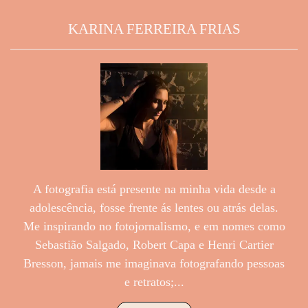
KARINA FERREIRA FRIAS
A fotografia está presente na minha vida desde a
adolescência, fosse frente ás lentes ou atrás delas.
Me inspirando no fotojornalismo, e em nomes como
Sebastião Salgado, Robert Capa e Henri Cartier
Bresson, jamais me imaginava fotografando pessoas
e retratos;...