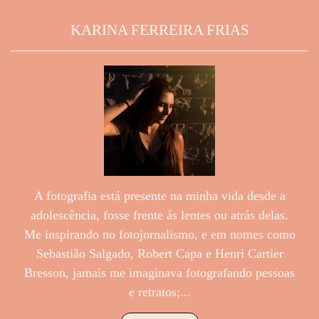
KARINA FERREIRA FRIAS
A fotografia está presente na minha vida desde a
adolescência, fosse frente ás lentes ou atrás delas.
Me inspirando no fotojornalismo, e em nomes como
Sebastião Salgado, Robert Capa e Henri Cartier
Bresson, jamais me imaginava fotografando pessoas
e retratos;...