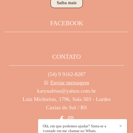
Saiba mais
FACEBOOK
CONTATO
(54) 9 9162-8287
Enviar mensagem
karynafrias@yahoo.com.br
Luiz Michielon, 1796, Sala 503 - Lurdes
Caxias do Sul / RS
Olá, em que podemos ajudar? Sinta-se a
✕
vontade em me chamar no Whats.