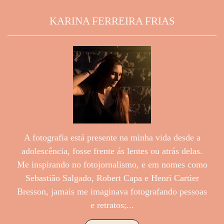
KARINA FERREIRA FRIAS
A fotografia está presente na minha vida desde a
adolescência, fosse frente ás lentes ou atrás delas.
Me inspirando no fotojornalismo, e em nomes como
Sebastião Salgado, Robert Capa e Henri Cartier
Bresson, jamais me imaginava fotografando pessoas
e retratos;...