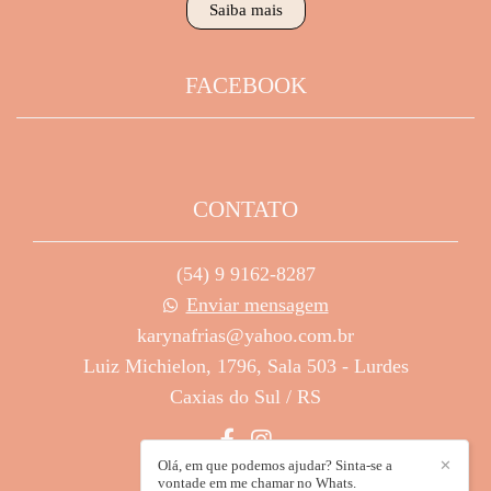
Saiba mais
FACEBOOK
CONTATO
(54) 9 9162-8287
Enviar mensagem
karynafrias@yahoo.com.br
Luiz Michielon, 1796, Sala 503 - Lurdes
Caxias do Sul / RS
Olá, em que podemos ajudar? Sinta-se a
✕
vontade em me chamar no Whats.