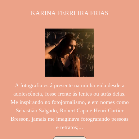
KARINA FERREIRA FRIAS
A fotografia está presente na minha vida desde a
adolescência, fosse frente ás lentes ou atrás delas.
Me inspirando no fotojornalismo, e em nomes como
Sebastião Salgado, Robert Capa e Henri Cartier
Bresson, jamais me imaginava fotografando pessoas
e retratos;...