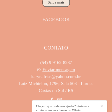
Saiba mais
FACEBOOK
CONTATO
(54) 9 9162-8287
Enviar mensagem
karynafrias@yahoo.com.br
Luiz Michielon, 1796, Sala 503 - Lurdes
Caxias do Sul / RS
Olá, em que podemos ajudar? Sinta-se a
✕
vontade em me chamar no Whats.