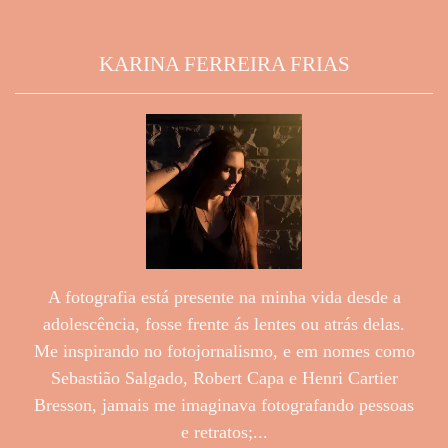
KARINA FERREIRA FRIAS
A fotografia está presente na minha vida desde a
adolescência, fosse frente ás lentes ou atrás delas.
Me inspirando no fotojornalismo, e em nomes como
Sebastião Salgado, Robert Capa e Henri Cartier
Bresson, jamais me imaginava fotografando pessoas
e retratos;...