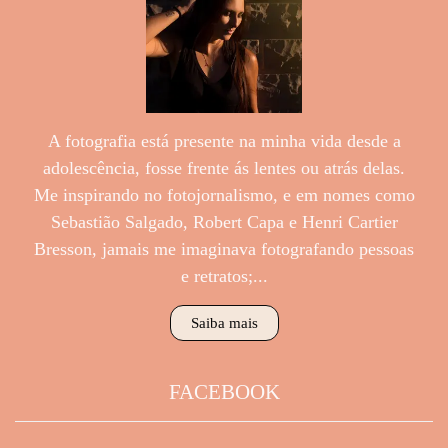
A fotografia está presente na minha vida desde a
adolescência, fosse frente ás lentes ou atrás delas.
Me inspirando no fotojornalismo, e em nomes como
Sebastião Salgado, Robert Capa e Henri Cartier
Bresson, jamais me imaginava fotografando pessoas
e retratos;...
Saiba mais
FACEBOOK