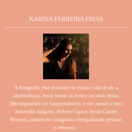
KARINA FERREIRA FRIAS
A fotografia está presente na minha vida desde a
adolescência, fosse frente ás lentes ou atrás delas.
Me inspirando no fotojornalismo, e em nomes como
Sebastião Salgado, Robert Capa e Henri Cartier
Bresson, jamais me imaginava fotografando pessoas
e retratos;...