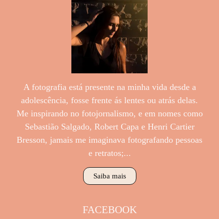
A fotografia está presente na minha vida desde a
adolescência, fosse frente ás lentes ou atrás delas.
Me inspirando no fotojornalismo, e em nomes como
Sebastião Salgado, Robert Capa e Henri Cartier
Bresson, jamais me imaginava fotografando pessoas
e retratos;...
Saiba mais
FACEBOOK