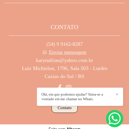
CONTATO
(54) 9 9162-8287
Enviar mensagem
karynafrias@yahoo.com.br
Luiz Michielon, 1796, Sala 503 - Lurdes
Caxias do Sul / RS
Olá, em que podemos ajudar? Sinta-se a
✕
vontade em me chamar no Whats.
Contato