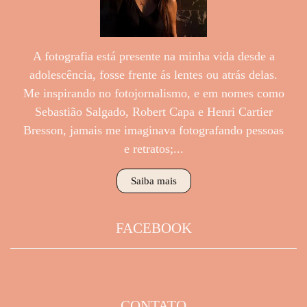
A fotografia está presente na minha vida desde a
adolescência, fosse frente ás lentes ou atrás delas.
Me inspirando no fotojornalismo, e em nomes como
Sebastião Salgado, Robert Capa e Henri Cartier
Bresson, jamais me imaginava fotografando pessoas
e retratos;...
Saiba mais
FACEBOOK
CONTATO