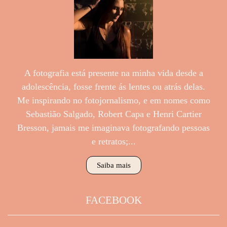
A fotografia está presente na minha vida desde a
adolescência, fosse frente ás lentes ou atrás delas.
Me inspirando no fotojornalismo, e em nomes como
Sebastião Salgado, Robert Capa e Henri Cartier
Bresson, jamais me imaginava fotografando pessoas
e retratos;...
Saiba mais
FACEBOOK