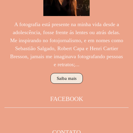
A fotografia está presente na minha vida desde a
adolescência, fosse frente ás lentes ou atrás delas.
Me inspirando no fotojornalismo, e em nomes como
Sebastião Salgado, Robert Capa e Henri Cartier
Bresson, jamais me imaginava fotografando pessoas
e retratos;...
Saiba mais
FACEBOOK
CONTATO