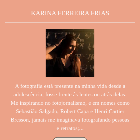
KARINA FERREIRA FRIAS
A fotografia está presente na minha vida desde a
adolescência, fosse frente ás lentes ou atrás delas.
Me inspirando no fotojornalismo, e em nomes como
Sebastião Salgado, Robert Capa e Henri Cartier
Bresson, jamais me imaginava fotografando pessoas
e retratos;...