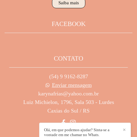
Saiba mais
FACEBOOK
CONTATO
(54) 9 9162-8287
Enviar mensagem
karynafrias@yahoo.com.br
Luiz Michielon, 1796, Sala 503 - Lurdes
Caxias do Sul / RS
Olá, em que podemos ajudar? Sinta-se a
✕
vontade em me chamar no Whats.