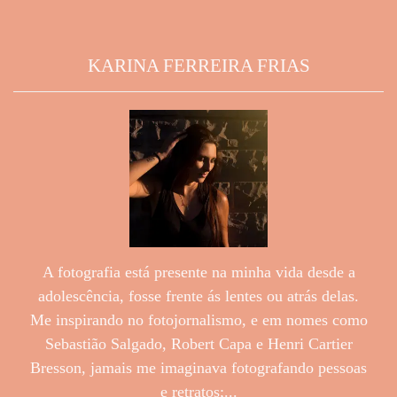
KARINA FERREIRA FRIAS
A fotografia está presente na minha vida desde a
adolescência, fosse frente ás lentes ou atrás delas.
Me inspirando no fotojornalismo, e em nomes como
Sebastião Salgado, Robert Capa e Henri Cartier
Bresson, jamais me imaginava fotografando pessoas
e retratos;...