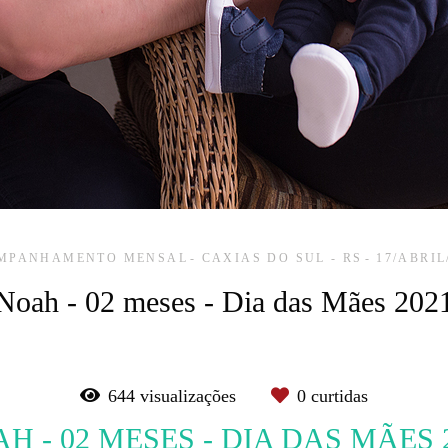
MPANHAMENTO MENSAL
CAXIAS DO SUL - RS
17/ABRIL
Noah - 02 meses - Dia das Mães 202
644
visualizações
0
curtidas
H - 02 MESES - DIA DAS MÃES 