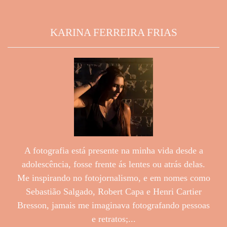
KARINA FERREIRA FRIAS
A fotografia está presente na minha vida desde a
adolescência, fosse frente ás lentes ou atrás delas.
Me inspirando no fotojornalismo, e em nomes como
Sebastião Salgado, Robert Capa e Henri Cartier
Bresson, jamais me imaginava fotografando pessoas
e retratos;...