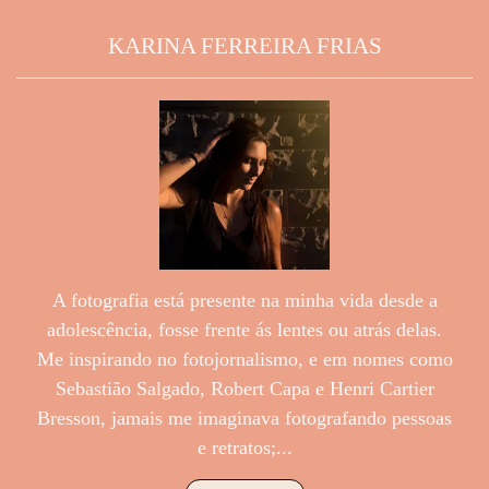
KARINA FERREIRA FRIAS
A fotografia está presente na minha vida desde a
adolescência, fosse frente ás lentes ou atrás delas.
Me inspirando no fotojornalismo, e em nomes como
Sebastião Salgado, Robert Capa e Henri Cartier
Bresson, jamais me imaginava fotografando pessoas
e retratos;...