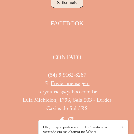
Saiba mais
FACEBOOK
CONTATO
(54) 9 9162-8287
Enviar mensagem
karynafrias@yahoo.com.br
Luiz Michielon, 1796, Sala 503 - Lurdes
Caxias do Sul / RS
Olá, em que podemos ajudar? Sinta-se a
✕
vontade em me chamar no Whats.