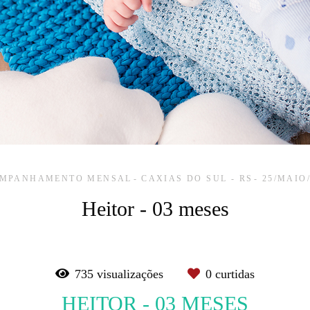
MPANHAMENTO MENSAL
CAXIAS DO SUL - RS
25/MAIO
Heitor - 03 meses
735
visualizações
0
curtidas
HEITOR - 03 MESES