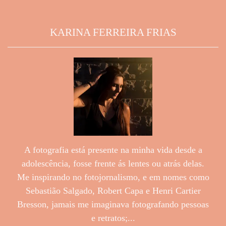
KARINA FERREIRA FRIAS
A fotografia está presente na minha vida desde a
adolescência, fosse frente ás lentes ou atrás delas.
Me inspirando no fotojornalismo, e em nomes como
Sebastião Salgado, Robert Capa e Henri Cartier
Bresson, jamais me imaginava fotografando pessoas
e retratos;...