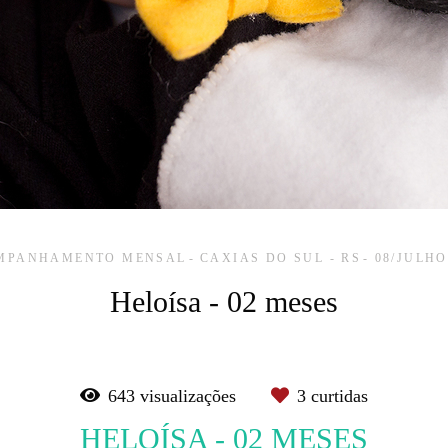
MPANHAMENTO MENSAL
CAXIAS DO SUL - RS
08/JULHO
Heloísa - 02 meses
643
visualizações
3
curtidas
HELOÍSA - 02 MESES