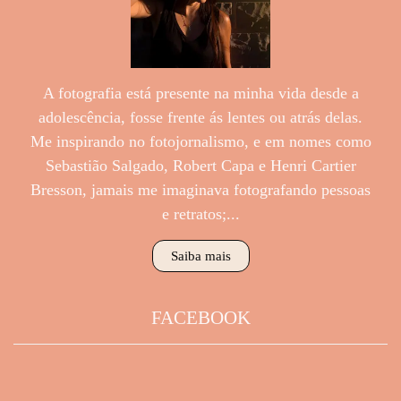
A fotografia está presente na minha vida desde a
adolescência, fosse frente ás lentes ou atrás delas.
Me inspirando no fotojornalismo, e em nomes como
Sebastião Salgado, Robert Capa e Henri Cartier
Bresson, jamais me imaginava fotografando pessoas
e retratos;...
Saiba mais
FACEBOOK