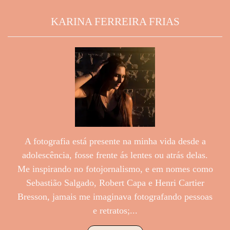
KARINA FERREIRA FRIAS
A fotografia está presente na minha vida desde a
adolescência, fosse frente ás lentes ou atrás delas.
Me inspirando no fotojornalismo, e em nomes como
Sebastião Salgado, Robert Capa e Henri Cartier
Bresson, jamais me imaginava fotografando pessoas
e retratos;...