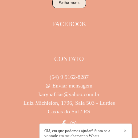
Saiba mais
FACEBOOK
CONTATO
(54) 9 9162-8287
Enviar mensagem
karynafrias@yahoo.com.br
Luiz Michielon, 1796, Sala 503 - Lurdes
Caxias do Sul / RS
Olá, em que podemos ajudar? Sinta-se a
✕
vontade em me chamar no Whats.