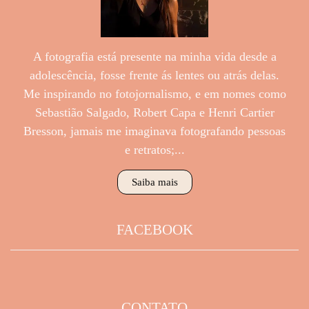
A fotografia está presente na minha vida desde a
adolescência, fosse frente ás lentes ou atrás delas.
Me inspirando no fotojornalismo, e em nomes como
Sebastião Salgado, Robert Capa e Henri Cartier
Bresson, jamais me imaginava fotografando pessoas
e retratos;...
Saiba mais
FACEBOOK
CONTATO