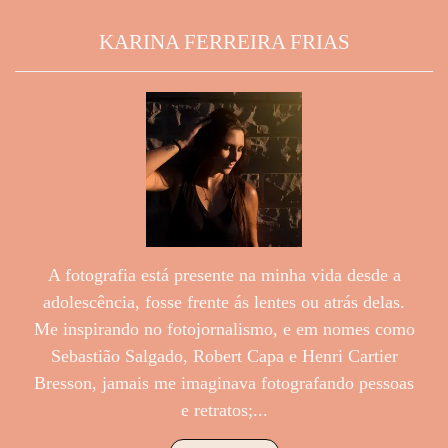
KARINA FERREIRA FRIAS
A fotografia está presente na minha vida desde a
adolescência, fosse frente ás lentes ou atrás delas.
Me inspirando no fotojornalismo, e em nomes como
Sebastião Salgado, Robert Capa e Henri Cartier
Bresson, jamais me imaginava fotografando pessoas
e retratos;...