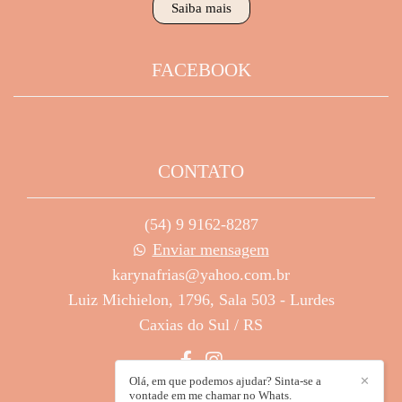
Saiba mais
FACEBOOK
CONTATO
(54) 9 9162-8287
Enviar mensagem
karynafrias@yahoo.com.br
Luiz Michielon, 1796, Sala 503 - Lurdes
Caxias do Sul / RS
Olá, em que podemos ajudar? Sinta-se a
✕
vontade em me chamar no Whats.