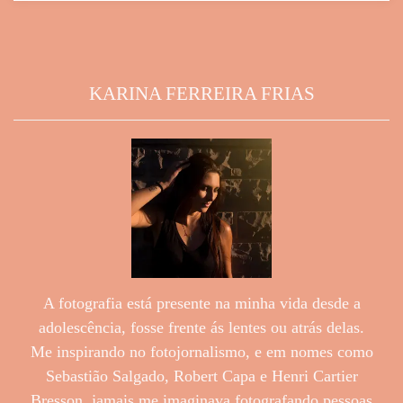
KARINA FERREIRA FRIAS
A fotografia está presente na minha vida desde a
adolescência, fosse frente ás lentes ou atrás delas.
Me inspirando no fotojornalismo, e em nomes como
Sebastião Salgado, Robert Capa e Henri Cartier
Bresson, jamais me imaginava fotografando pessoas