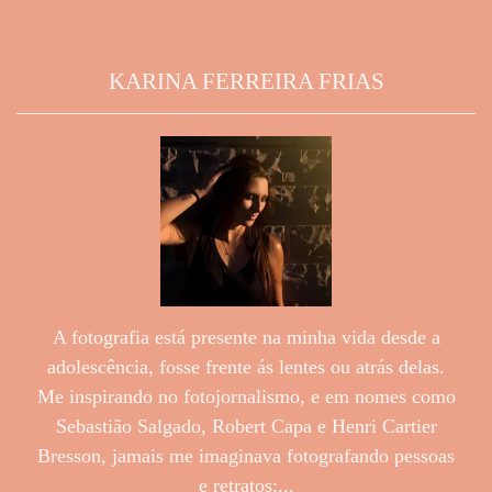
KARINA FERREIRA FRIAS
A fotografia está presente na minha vida desde a
adolescência, fosse frente ás lentes ou atrás delas.
Me inspirando no fotojornalismo, e em nomes como
Sebastião Salgado, Robert Capa e Henri Cartier
Bresson, jamais me imaginava fotografando pessoas
e retratos;...