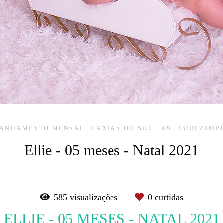
ANHAMENTO MENSAL
CAXIAS DO SUL - RS
15/DEZEMB
Ellie - 05 meses - Natal 2021
585
visualizações
0
curtidas
ELLIE - 05 MESES - NATAL 2021