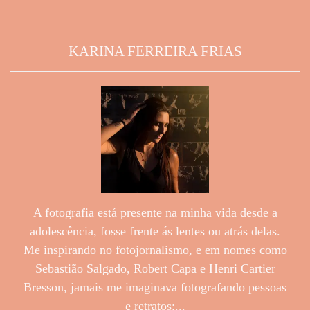
KARINA FERREIRA FRIAS
A fotografia está presente na minha vida desde a
adolescência, fosse frente ás lentes ou atrás delas.
Me inspirando no fotojornalismo, e em nomes como
Sebastião Salgado, Robert Capa e Henri Cartier
Bresson, jamais me imaginava fotografando pessoas
e retratos;...