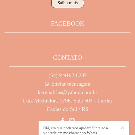
Saiba mais
FACEBOOK
CONTATO
(54) 9 9162-8287
Enviar mensagem
karynafrias@yahoo.com.br
Luiz Michielon, 1796, Sala 503 - Lurdes
Caxias do Sul / RS
Olá, em que podemos ajudar? Sinta-se a
✕
vontade em me chamar no Whats.