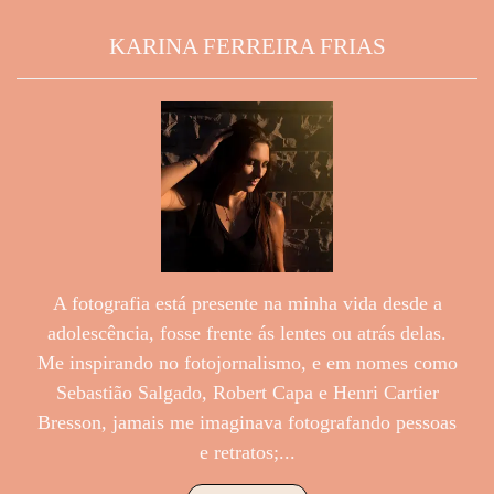
KARINA FERREIRA FRIAS
A fotografia está presente na minha vida desde a
adolescência, fosse frente ás lentes ou atrás delas.
Me inspirando no fotojornalismo, e em nomes como
Sebastião Salgado, Robert Capa e Henri Cartier
Bresson, jamais me imaginava fotografando pessoas
e retratos;...