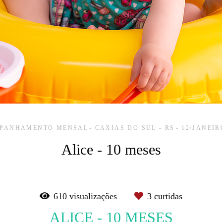
PANHAMENTO MENSAL
CAXIAS DO SUL - RS
12/JANEIR
Alice - 10 meses
610
visualizações
3
curtidas
ALICE - 10 MESES