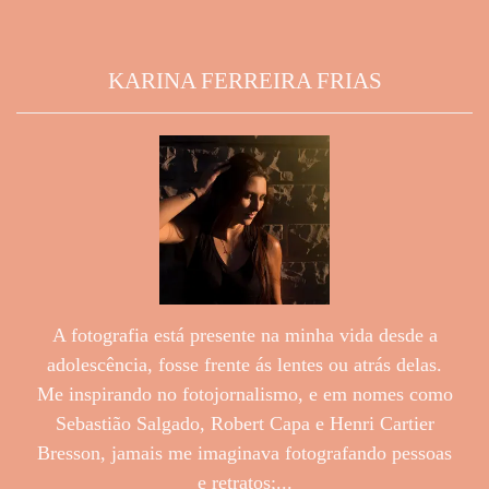
KARINA FERREIRA FRIAS
A fotografia está presente na minha vida desde a
adolescência, fosse frente ás lentes ou atrás delas.
Me inspirando no fotojornalismo, e em nomes como
Sebastião Salgado, Robert Capa e Henri Cartier
Bresson, jamais me imaginava fotografando pessoas
e retratos;...