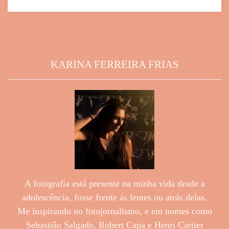
KARINA FERREIRA FRIAS
A fotografia está presente na minha vida desde a
adolescência, fosse frente ás lentes ou atrás delas.
Me inspirando no fotojornalismo, e em nomes como
Sebastião Salgado, Robert Capa e Henri Cartier