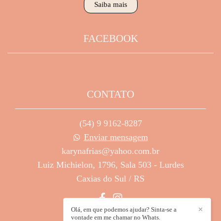
Saiba mais
FACEBOOK
CONTATO
(54) 9 9162-8287
Enviar mensagem
karynafrias@yahoo.com.br
Luiz Michielon, 1796, Sala 503 - Lurdes
Caxias do Sul / RS
Olá, em que podemos ajudar? Sinta-se a
✕
vontade em me chamar no Whats.