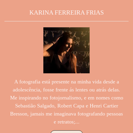
KARINA FERREIRA FRIAS
A fotografia está presente na minha vida desde a
adolescência, fosse frente ás lentes ou atrás delas.
Me inspirando no fotojornalismo, e em nomes como
Sebastião Salgado, Robert Capa e Henri Cartier
Bresson, jamais me imaginava fotografando pessoas
e retratos;...