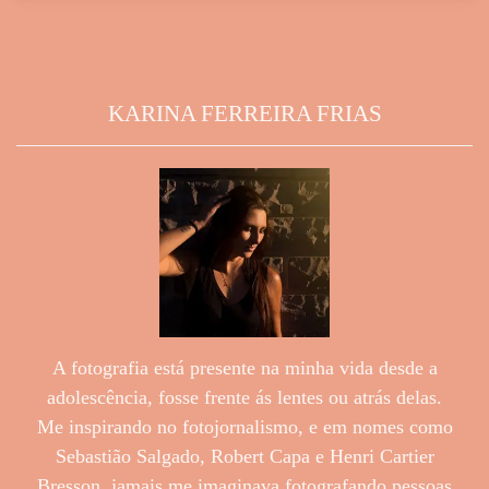
KARINA FERREIRA FRIAS
A fotografia está presente na minha vida desde a
adolescência, fosse frente ás lentes ou atrás delas.
Me inspirando no fotojornalismo, e em nomes como
Sebastião Salgado, Robert Capa e Henri Cartier
Bresson, jamais me imaginava fotografando pessoas