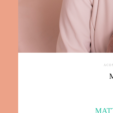
ACO
M
MATT