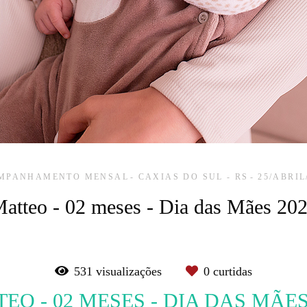
MPANHAMENTO MENSAL
CAXIAS DO SUL - RS
25/ABRIL
atteo - 02 meses - Dia das Mães 20
531
visualizações
0
curtidas
EO - 02 MESES - DIA DAS MÃES