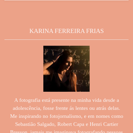
KARINA FERREIRA FRIAS
A fotografia está presente na minha vida desde a
adolescência, fosse frente ás lentes ou atrás delas.
Me inspirando no fotojornalismo, e em nomes como
Sebastião Salgado, Robert Capa e Henri Cartier
Bresson, jamais me imaginava fotografando pessoas