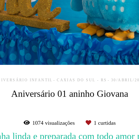
IVERSÁRIO INFANTIL
CAXIAS DO SUL - RS
30/ABRIL/2
Aniversário 01 aninho Giovana
1074
visualizações
1
curtidas
ha linda e preparada com todo amor 