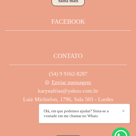
Saiba mais
FACEBOOK
CONTATO
(54) 9 9162-8287
Enviar mensagem
karynafrias@yahoo.com.br
Luiz Michielon, 1796, Sala 503 - Lurdes
Caxias do Sul / RS
Olá, em que podemos ajudar? Sinta-se a
✕
vontade em me chamar no Whats.