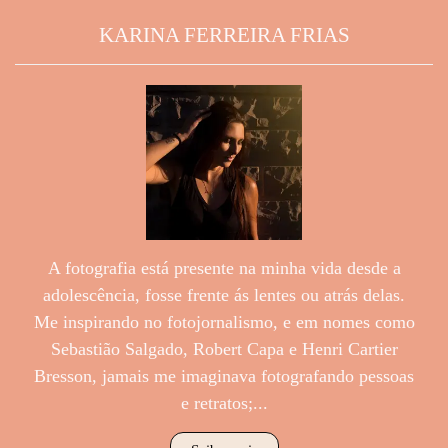
KARINA FERREIRA FRIAS
A fotografia está presente na minha vida desde a
adolescência, fosse frente ás lentes ou atrás delas.
Me inspirando no fotojornalismo, e em nomes como
Sebastião Salgado, Robert Capa e Henri Cartier
Bresson, jamais me imaginava fotografando pessoas
e retratos;...