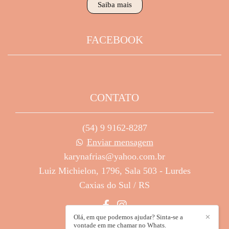
Saiba mais
FACEBOOK
CONTATO
(54) 9 9162-8287
Enviar mensagem
karynafrias@yahoo.com.br
Luiz Michielon, 1796, Sala 503 - Lurdes
Caxias do Sul / RS
Olá, em que podemos ajudar? Sinta-se a
✕
vontade em me chamar no Whats.