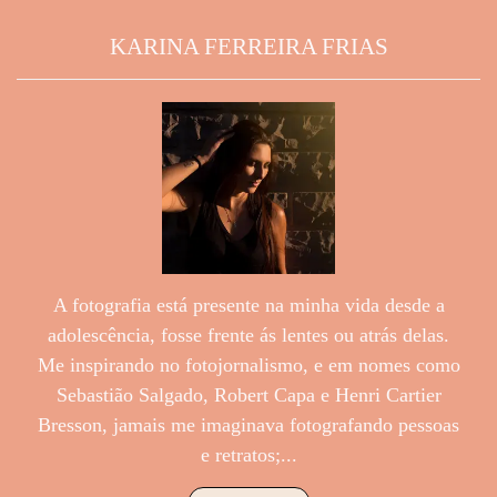
KARINA FERREIRA FRIAS
A fotografia está presente na minha vida desde a
adolescência, fosse frente ás lentes ou atrás delas.
Me inspirando no fotojornalismo, e em nomes como
Sebastião Salgado, Robert Capa e Henri Cartier
Bresson, jamais me imaginava fotografando pessoas
e retratos;...