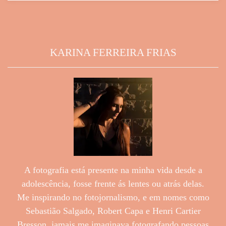
KARINA FERREIRA FRIAS
A fotografia está presente na minha vida desde a
adolescência, fosse frente ás lentes ou atrás delas.
Me inspirando no fotojornalismo, e em nomes como
Sebastião Salgado, Robert Capa e Henri Cartier
Bresson, jamais me imaginava fotografando pessoas