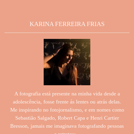
KARINA FERREIRA FRIAS
A fotografia está presente na minha vida desde a
adolescência, fosse frente ás lentes ou atrás delas.
Me inspirando no fotojornalismo, e em nomes como
Sebastião Salgado, Robert Capa e Henri Cartier
Bresson, jamais me imaginava fotografando pessoas