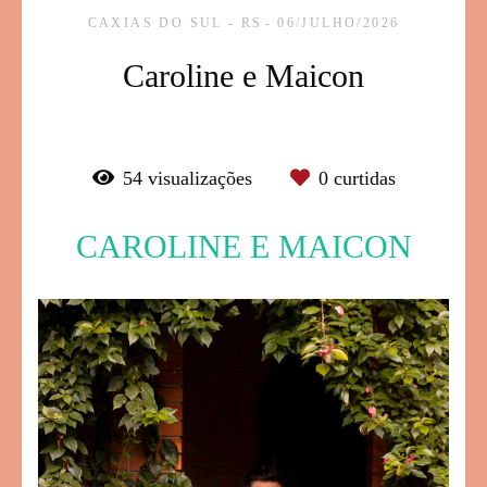
CAXIAS DO SUL - RS
06/JULHO/2026
Caroline e Maicon
54
visualizações
0
curtidas
CAROLINE E MAICON