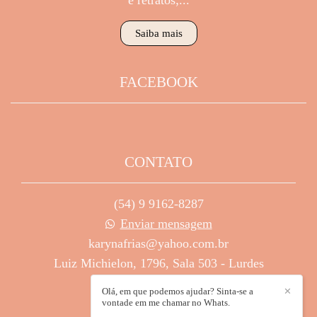
e retratos;...
Saiba mais
FACEBOOK
CONTATO
(54) 9 9162-8287
Enviar mensagem
karynafrias@yahoo.com.br
Luiz Michielon, 1796, Sala 503 - Lurdes
Caxias do Sul / RS
Olá, em que podemos ajudar? Sinta-se a
✕
vontade em me chamar no Whats.